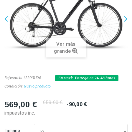
Ver más
grande
Referencia
422031106
En stock. Entrega en 24-48 horas
Condición:
Nuevo producto
659,00 €
569,00 €
-90,00 €
impuestos inc.
Tamaño