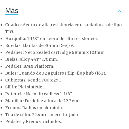
Más
Cuadro:
Acero de alta resistencia con soldaduras de tipo
TIG.
Horquilla:
1-1/8'' en acero de alta resistencia.
Ruedas:
Llantas de 30mm Deep V.
Pedalier:
Neco Sealed cartridge 68mm x 103mm.
Bielas:
Alloy 44T*170mm.
Pedales:
BMX Platform.
Bujes:
Quando de 32 agujeros flip-flop hub (16T).
Cubiertas:
Kenda 700 x 25C.
Sillín:
Piel sintética.
Potencia:
Neco threadless 1-1/8''.
Manillar:
De doble altura de 22.2cm.
Frenos:
Radius en aluminio.
Tija de sillín:
25.4mm acero forjado.
Pedales y Frenos incluidos.