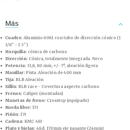
Más
Cuadro:
Aluminio 6061 con tubo de dirección cónico (1
1/8" - 1.5")
Horquilla:
cónica de carbono
Dirección:
Cónica, totalmente integrada. Neco
Potencia:
31,8, 80 mm, +/- 7º, aleación ligera
Manillar:
Pista. Aleación de 400 mm
Tija:
BLB Aleación
Sillín:
BLB race - Covertura aspecto carbono
Frenos:
Caliper (montadas)
Manetas de freno:
Crosstop (equipado)
Rueda libre:
17t
Piñón:
17t
Cadena:
KMC 410
Plato y bielas:
48d, 170mm eje pasante (24mm)