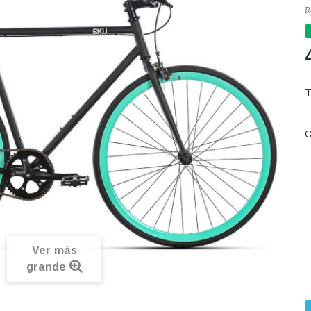
R
C
Ver más
grande