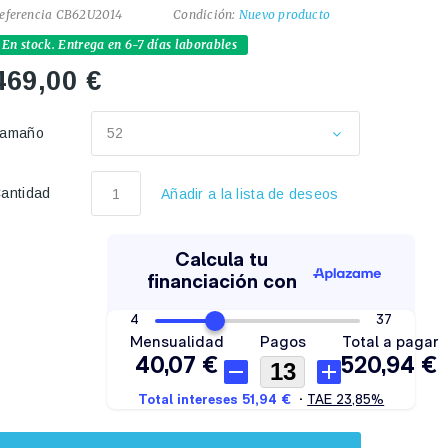
eferencia
CB62U2014
Condición:
Nuevo producto
En stock. Entrega en 6-7 días laborables
469,00 €
Tamaño
52
antidad
Añadir a la lista de deseos