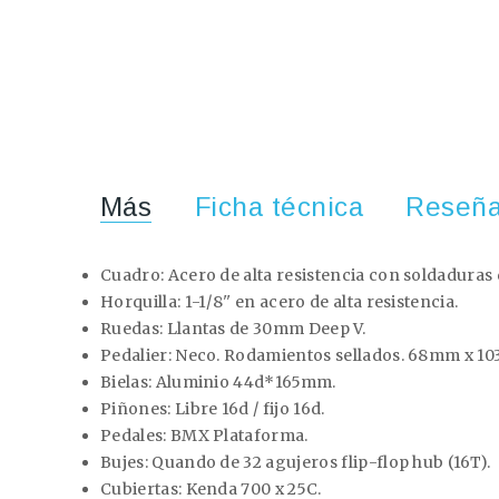
Más
Ficha técnica
Reseñ
Cuadro:
Acero de alta resistencia con soldaduras 
Horquilla:
1-1/8'' en acero de alta resistencia.
Ruedas:
Llantas de 30mm Deep V.
Pedalier:
Neco. Rodamientos sellados. 68mm x 1
Bielas:
Aluminio 44d*165mm.
Piñones:
Libre 16d / fijo 16d.
Pedales:
BMX Plataforma.
Bujes:
Quando de 32 agujeros flip-flop hub (16T).
Cubiertas:
Kenda 700 x 25C.