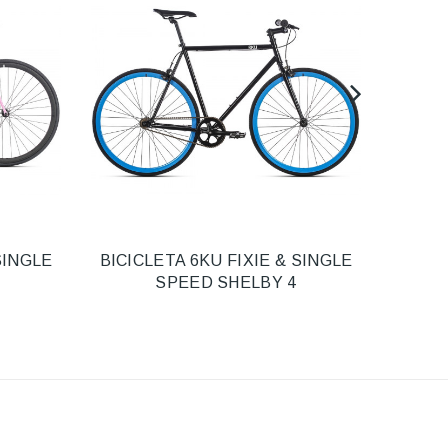
SINGLE
BICICLETA 6KU FIXIE & SINGLE
BICI
SPEED SHELBY 4