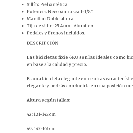
Sillín:
Piel sintética.
Potencia:
Neco sin rosca 1-1/8''.
Manillar:
Doble altura.
Tija de sillín:
25.4mm. Aluminio.
Pedales y Frenos incluidos.
DESCRIPCIÓN
Las bicicletas fixie 6KU son las ideales como bi
en base a la calidad y precio.
Es una bicicleta elegante entre otras característi
elegante y podrás conducirla en una posición men
Altura según tallas
:
42: 121-142cm
49: 143-161cm