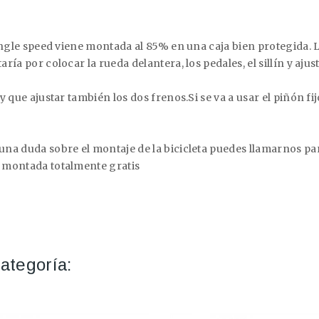
y single speed viene montada al 85% en una caja bien protegida
ría por colocar la rueda delantera, los pedales, el sillín y ajus
y que ajustar también los dos frenos.Si se va a usar el piñón fij
lguna duda sobre el montaje de la bicicleta puedes llamarnos 
d montada totalmente gratis
ategoría: