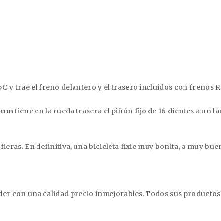
C y trae el freno delantero y el trasero incluidos con frenos
R
 Bum
tiene en la rueda trasera el piñón fijo de 16 dientes a un la
ieras. En definitiva, una bicicleta fixie muy bonita, a muy bue
 líder con una calidad precio inmejorables. Todos sus product