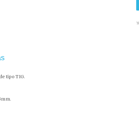
as
de tipo TIG.
03mm.