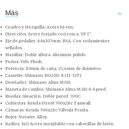
Más
Cuadro y Horquilla:
Acero hi-ten.
Dirección:
Acero forjado con rosca. VP 1".
Eje de pedalier:
68x107mm. BSA. Con rodamientos
sellados.
Manillar:
Doble altura. Aluminio pulido.
Puños:
Velo Plush.
Potencia:
80mm de caña. 25,4mm de diámetro.
Cassette:
Shimano HG200-8 (11-32T).
Desviador:
Shimano Altus M310.
Maneta de cambio:
Shimano Altus M310 8-Speed .
Ruedas:
Aleación. Doble pared. 700C.
Cubiertas:
Kenda Street 700x28c Tanwall.
Cámaras:
Kenda 700x28c Válvula Presta.
Bujes:
Novatec Alloy.
Radios:
14G Acero inoxidable con cabecillas de latón.