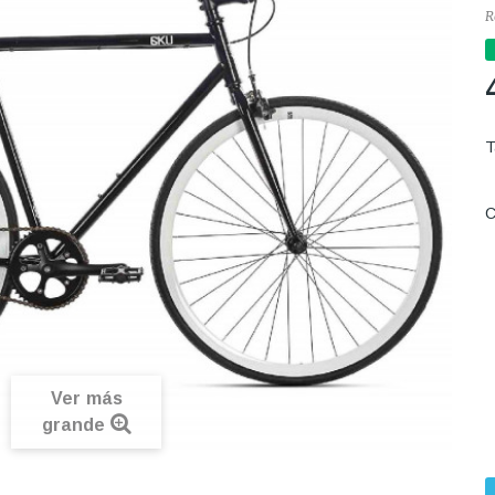
R
C
Ver más
grande