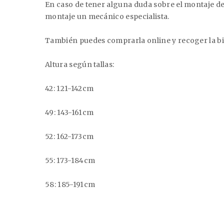
En caso de tener alguna duda sobre el montaje de 
montaje un mecánico especialista.
También puedes comprarla online y recoger la bic
Altura según tallas:
42: 121-142cm
49: 143-161cm
52: 162-173cm
55: 173-184cm
58: 185-191cm