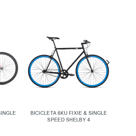
SINGLE
BICICLETA 6KU FIXIE & SINGLE
BICI
SPEED SHELBY 4