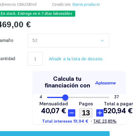
eferencia
CB62S1040
Condición:
Nuevo producto
En stock. Entrega en 6-7 días laborables
469,00 €
Tamaño
52
antidad
Añadir a la lista de deseos