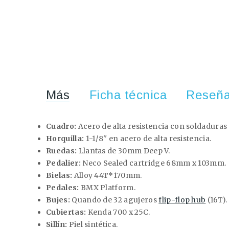
Más
Ficha técnica
Reseñ
Cuadro:
Acero de alta resistencia con soldaduras 
Horquilla:
1-1/8'' en acero de alta resistencia.
Ruedas:
Llantas de 30mm Deep V.
Pedalier:
Neco Sealed cartridge 68mm x 103mm.
Bielas:
Alloy 44T*170mm.
Pedales:
BMX Platform.
Bujes:
Quando de 32 agujeros
flip-flop hub
(16T).
Cubiertas:
Kenda 700 x 25C.
Sillín:
Piel sintética.