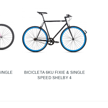
SINGLE
BICICLETA 6KU FIXIE & SINGLE
BICI
SPEED SHELBY 4