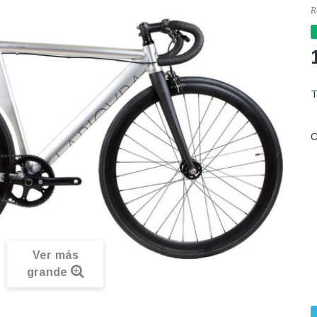
R
C
Ver más
grande