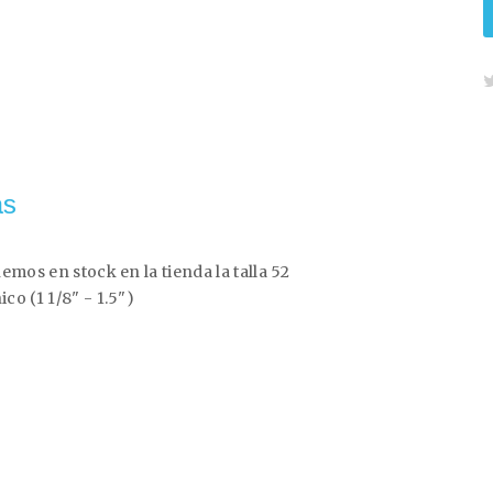
as
mos en stock en la tienda la talla 52
o (1 1/8" - 1.5")