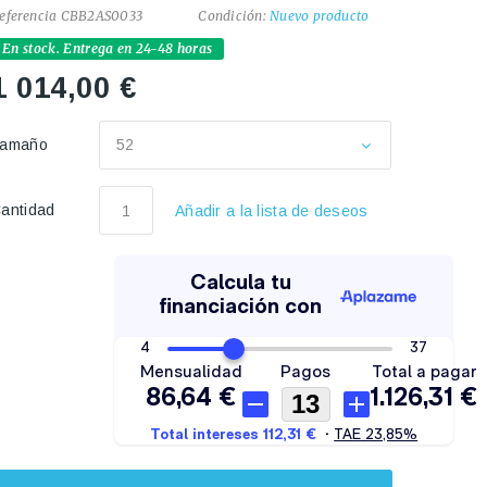
eferencia
CBB2AS0033
Condición:
Nuevo producto
En stock. Entrega en 24-48 horas
1 014,00 €
Tamaño
52
antidad
Añadir a la lista de deseos