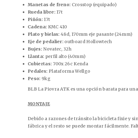
Manetas de freno:
Crosstop (equipado)
Rueda libre:
17t
Piñón:
17t
Cadena:
KMC 410
Plato y bielas:
48d, 170mm eje pasante (24mm)
Eje de pedalier:
outboard Hollowtech
Bujes:
Novatec, 32h
Llanta:
perfil alto (40mm)
Cubiertas:
700x 26c Kenda
Pedales:
Plataforma Wellgo
Peso:
9kg
BLB La Piovra ATK es una opción barata para una 
MONTAJE
Debido a razones de tránsito la bicicleta fixie y
fábrica y el resto se puede montar fácilmente. Falta