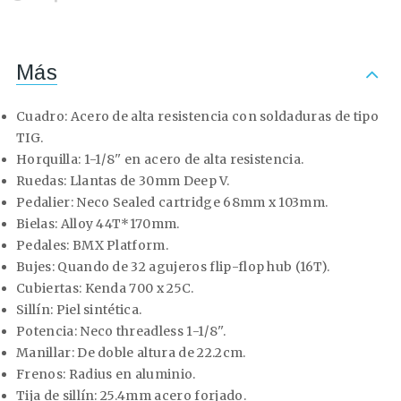
Más
Cuadro:
Acero de alta resistencia con soldaduras de tipo
TIG.
Horquilla:
1-1/8'' en acero de alta resistencia.
Ruedas:
Llantas de 30mm Deep V.
Pedalier:
Neco Sealed cartridge 68mm x 103mm.
Bielas:
Alloy 44T*170mm.
Pedales:
BMX Platform.
Bujes:
Quando de 32 agujeros flip-flop hub (16T).
Cubiertas:
Kenda 700 x 25C.
Sillín:
Piel sintética.
Potencia:
Neco threadless 1-1/8''.
Manillar:
De doble altura de 22.2cm.
Frenos:
Radius en aluminio.
Tija de sillín:
25.4mm acero forjado.