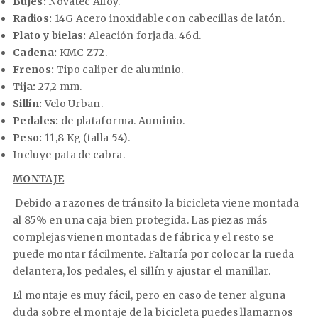
Bujes:
Novatec Alloy.
Radios:
14G Acero inoxidable con cabecillas de latón.
Plato y bielas:
Aleación forjada. 46d.
Cadena:
KMC Z72.
Frenos:
Tipo caliper de aluminio.
Tija:
27,2 mm.
Sillín:
Velo Urban.
Pedales:
de plataforma. Auminio.
Peso:
11,8 Kg (talla 54).
Incluye pata de cabra.
MONTAJE
Debido a razones de tránsito la bicicleta viene montada
al 85% en una caja bien protegida. Las piezas más
complejas vienen montadas de fábrica y el resto se
puede montar fácilmente. Faltaría por colocar la rueda
delantera, los pedales, el sillín y ajustar el manillar.
El montaje es muy fácil, pero en caso de tener alguna
duda sobre el montaje de la bicicleta puedes llamarnos