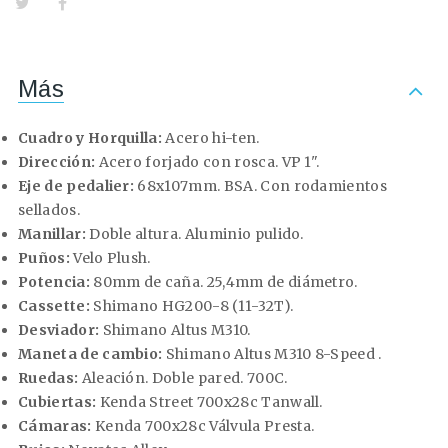
Más
Cuadro y Horquilla:
Acero hi-ten.
Dirección:
Acero forjado con rosca. VP 1".
Eje de pedalier:
68x107mm. BSA. Con rodamientos
sellados.
Manillar:
Doble altura. Aluminio pulido.
Puños:
Velo Plush.
Potencia:
80mm de caña. 25,4mm de diámetro.
Cassette:
Shimano HG200-8 (11-32T).
Desviador:
Shimano Altus M310.
Maneta de cambio:
Shimano Altus M310 8-Speed .
Ruedas:
Aleación. Doble pared. 700C.
Cubiertas:
Kenda Street 700x28c Tanwall.
Cámaras:
Kenda 700x28c Válvula Presta.