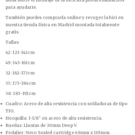
duda sobre el montaje de la bicicleta puedes llamarnos
para ayudarte.
También puedes comprarla online y recoger la bici en
nuestra tienda física en Madrid montada totalmente
gratis.
Tallas:
42: 121-142cm
49: 143-161cm
52: 162-173cm
55: 173-184cm
58: 185-191cm
Cuadro:
Acero de alta resistencia con soldaduras de tipo
TIG.
Horquilla:
1-1/8'' en acero de alta resistencia.
Ruedas:
Llantas de 30mm Deep V.
Pedalier:
Neco Sealed cartridge 68mm x 103mm.