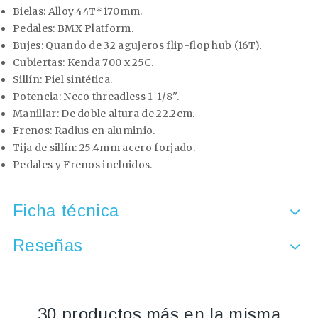
Bielas:
Alloy 44T*170mm.
Pedales:
BMX Platform.
Bujes:
Quando de 32 agujeros flip-flop hub (16T).
Cubiertas:
Kenda 700 x 25C.
Sillín:
Piel sintética.
Potencia:
Neco threadless 1-1/8''.
Manillar:
De doble altura de 22.2cm.
Frenos:
Radius en aluminio.
Tija de sillín:
25.4mm acero forjado.
Pedales y Frenos incluidos.
Ficha técnica
Reseñas
30 productos más en la misma