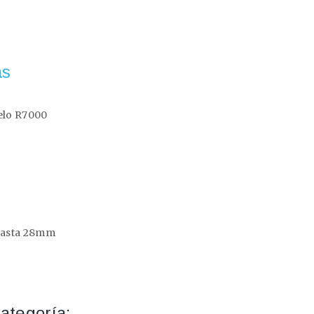
as
elo R7000
 hasta 28mm
ategoría: