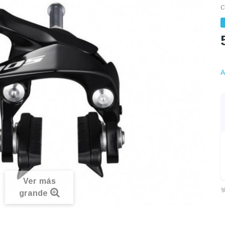
C
A
Ver más
grande