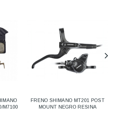
HIMANO
FRENO SHIMANO MT201 POST
PAS
0/M7100
MOUNT NEGRO RESINA
H