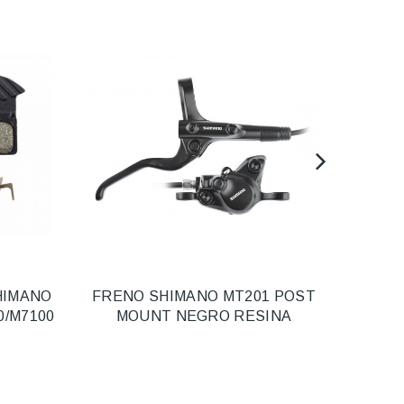
HIMANO
FRENO SHIMANO MT201 POST
PAS
0/M7100
MOUNT NEGRO RESINA
H