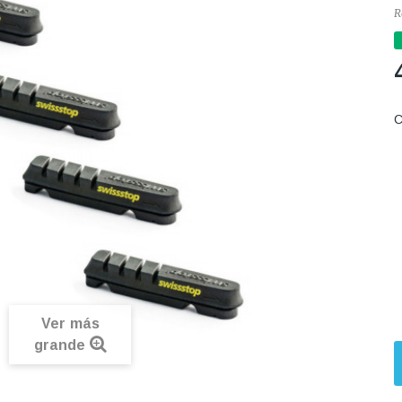
R
C
Ver más
grande