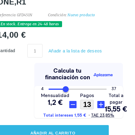
ONE,R1
eferencia
GFD451N
Condición:
Nuevo producto
En stock. Entrega en 24-48 horas
14,00 €
antidad
Añadir a la lista de deseos
AÑADIR AL CARRITO