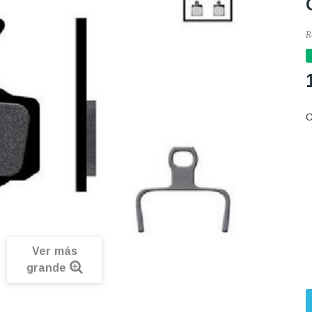
R
C
Ver más
grande