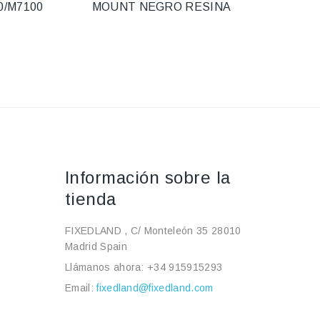
0/M7100
MOUNT NEGRO RESINA
H
Información sobre la
tienda
FIXEDLAND , C/ Monteleón 35 28010
Madrid Spain
Llámanos ahora:
+34 915915293
Email:
fixedland@fixedland.com