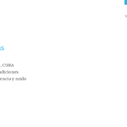
as
1, CURA
ndiciones
tencia y ruido