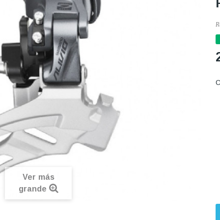
R
C
Ver más
grande