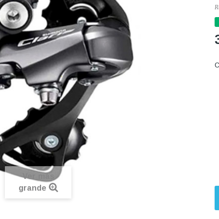
R
C
Ver más
grande