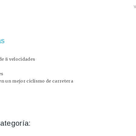
as
e 8 velocidades
es
en un mejor ciclismo de carretera
ategoría: