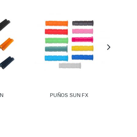
ON
PUÑOS SUN FX
PUÑO