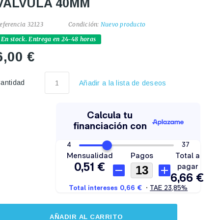
VALVULA 40MM
eferencia
32123
Condición:
Nuevo producto
En stock. Entrega en 24-48 horas
6,00 €
antidad
Añadir a la lista de deseos
AÑADIR AL CARRITO