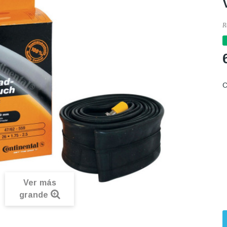
R
C
Ver más
grande