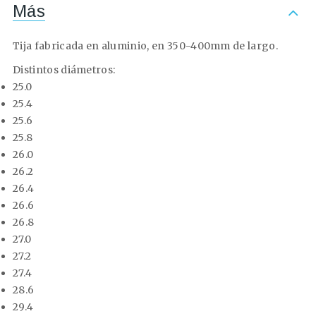
Más
Tija fabricada en aluminio, en 350-400mm de largo.
Distintos diámetros:
25.0
25.4
25.6
25.8
26.0
26.2
26.4
26.6
26.8
27.0
27.2
27.4
28.6
29.4