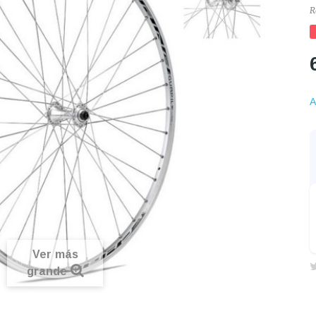
R
A
Ver más
grande