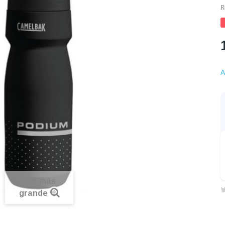
R
A
Ver más
grande