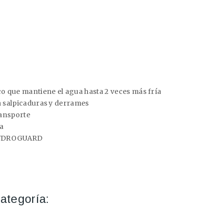
o que mantiene el agua hasta 2 veces más fría
ta salpicaduras y derrames
ransporte
za
 HYDROGUARD
ategoría: