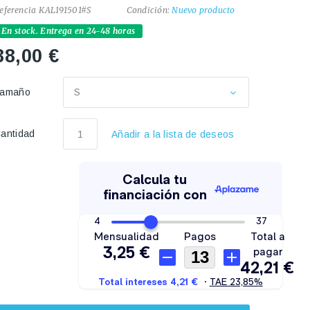
eferencia
KAL191501#S
Condición:
Nuevo producto
En stock. Entrega en 24-48 horas
38,00 €
Tamaño
S
antidad
Añadir a la lista de deseos