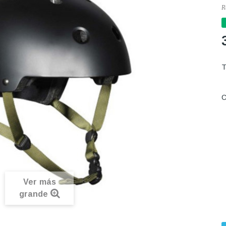
R
C
Ver más
grande