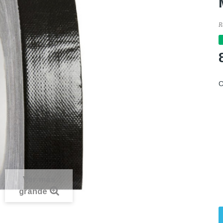
R
C
Ver más
grande