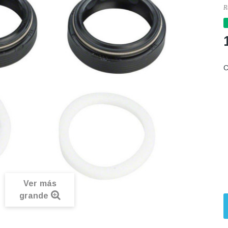
R
C
Ver más
grande