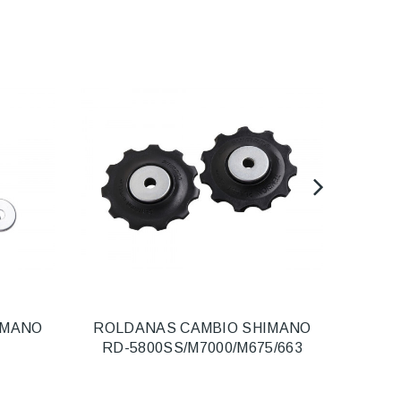
IMANO
ROLDANAS CAMBIO SHIMANO
A
RD-5800SS/M7000/M675/663