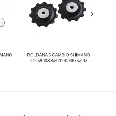
IMANO
ROLDANAS CAMBIO SHIMANO
A
RD-5800SS/M7000/M675/663