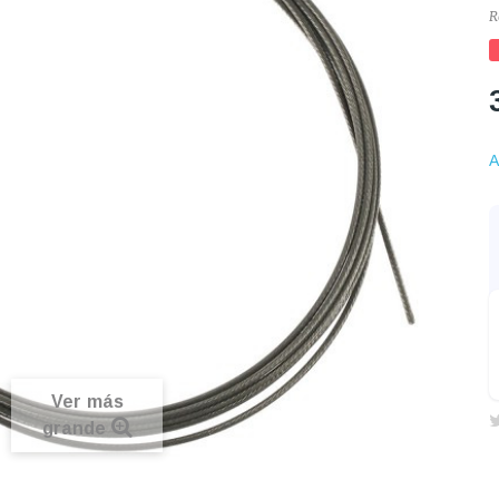
R
A
Ver más
grande