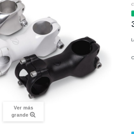
C
L
C
Ver más
grande