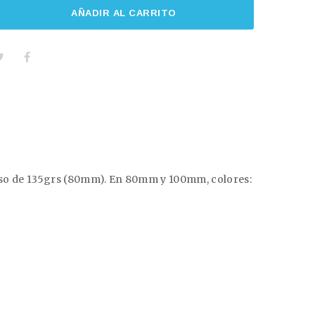
AÑADIR AL CARRITO
 peso de 135grs (80mm). En 80mm y 100mm, colores: