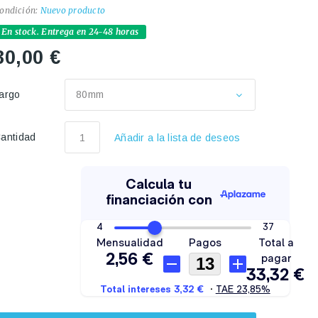
ondición:
Nuevo producto
En stock. Entrega en 24-48 horas
30,00 €
argo
80mm
antidad
Añadir a la lista de deseos