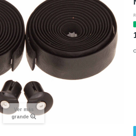
R
C
Ver más
grande