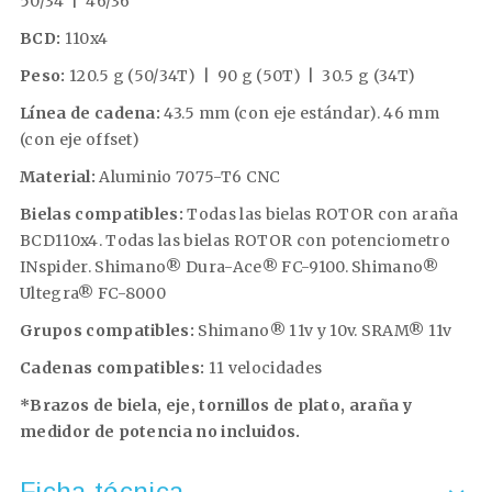
50/34 | 46/36
BCD:
110x4
Peso:
120.5 g (50/34T) | 90 g (50T) | 30.5 g (34T)
Línea de cadena:
43.5 mm (con eje estándar). 46 mm
(con eje offset)
Material:
Aluminio 7075-T6 CNC
Bielas compatibles:
Todas las bielas ROTOR con araña
BCD110x4. Todas las bielas ROTOR con potenciometro
INspider. Shimano® Dura-Ace® FC-9100. Shimano®
Ultegra® FC-8000
Grupos compatibles:
Shimano® 11v y 10v. SRAM® 11v
Cadenas compatibles:
11 velocidades
*Brazos de biela, eje, tornillos de plato, araña y
medidor de potencia no incluidos.
Ficha técnica