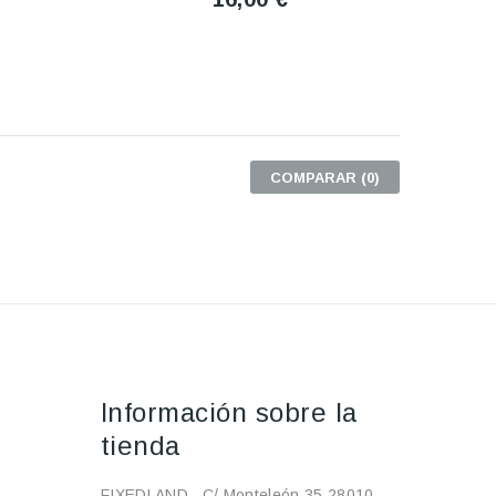
COMPARAR (
0
)
Información sobre la
tienda
FIXEDLAND , C/ Monteleón 35 28010