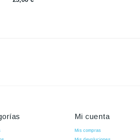
gorías
Mi cuenta
s
Mis compras
os
Mis devoluciones